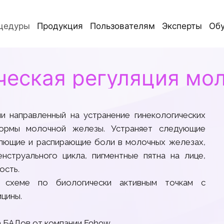
цедуры
Продукция
Пользователям
Эксперты
Об
ческая регуляция мо
и направленный на устранение гинекологических
ормы молочной железы. Устраняет следующие
олющие и распирающие боли в молочных железах,
нструального цикла, пигментные пятна на лице,
ость.
 схеме по биологически активным точкам с
цины.
а БАДов от компании Fohow